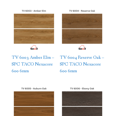
TV 6003 Amber Elm –
TV 6004 Reserve Oak –
SPC TACO Nexacore
SPC TACO Nexacore
600 6mm
600 6mm