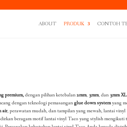
ABOUT
PRODUK
CONTOH T
ing premium,
dengan pilihan ketebalan
2mm
,
3mm
, dan
3mm XL
rancang dengan teknologi pemasangan
glue down system
yang me
 air
, perawatan mudah, dan tampilan yang mewah, lantai vinyl 
irkan beragam motif lantai vinyl Taco yang stylish mengikuti t
uji. Percayakan kebutuhan lantai vinyl Taco Anda kepada distr