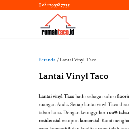
081299787735
Beranda
/ Lantai Vinyl Taco
Lantai Vinyl Taco
Lantai vinyl Taco
hadir sebagai solusi
floor
ruangan Anda. Setiap lantai vinyl Taco di
tahan lama. Dengan keunggulan
100% tahan
residensial
maupun
komersial
. Kami menghad
yang kompetitif dan kualitas yang telah ter