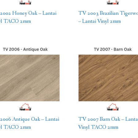
2002 Honey Oak – Lantai
TV 2003 Brazilian Tigerw
yl TACO 2mm
– Lantai Vinyl 2mm
2006 Antique Oak – Lantai
TV 2007 Barn Oak – Lanta
yl TACO 2mm
Vinyl TACO 2mm