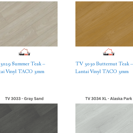
3029 Summer Teak –
TV 3030 Butternut Teak –
tai Vinyl TACO 3mm
Lantai Vinyl TACO 3mm