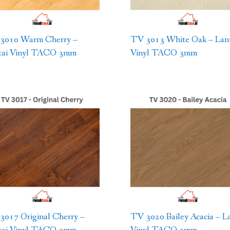
3010 Warm Cherry –
TV 3013 White Oak – Lant
tai Vinyl TACO 3mm
Vinyl TACO 3mm
3017 Original Cherry –
TV 3020 Bailey Acacia – La
tai Vinyl TACO 3mm
Vinyl TACO 3mm