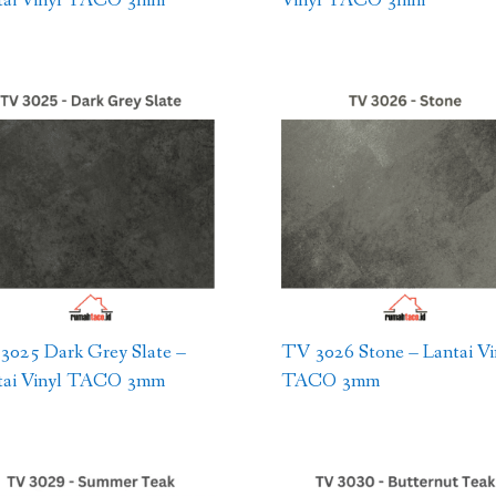
3025 Dark Grey Slate –
TV 3026 Stone – Lantai Vi
tai Vinyl TACO 3mm
TACO 3mm