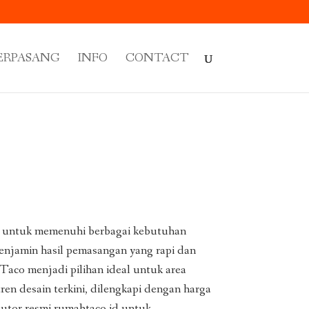
ERPASANG
INFO
CONTACT
untuk memenuhi berbagai kebutuhan
njamin hasil pemasangan yang rapi dan
Taco menjadi pilihan ideal untuk area
ren desain terkini, dilengkapi dengan harga
ibutor resmi rumahtaco.id untuk