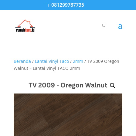
081299787735
Beranda
/
Lantai Vinyl Taco
/
2mm
/ TV 2009 Oregon
Walnut – Lantai Vinyl TACO 2mm