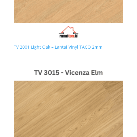
TV 2001 Light Oak – Lantai Vinyl TACO 2mm