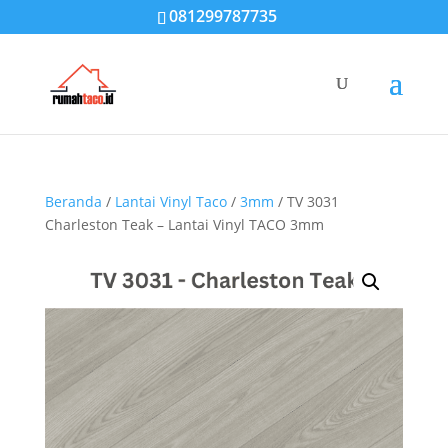
081299787735
Beranda
/
Lantai Vinyl Taco
/
3mm
/ TV 3031
Charleston Teak – Lantai Vinyl TACO 3mm