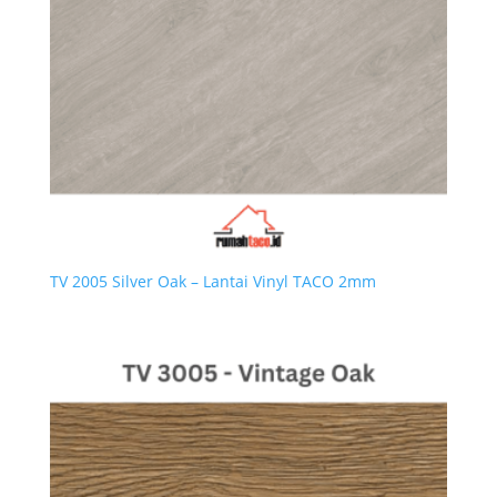
TV 2005 Silver Oak – Lantai Vinyl TACO 2mm