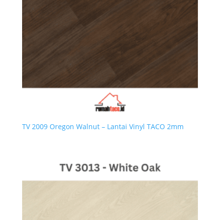
TV 2009 Oregon Walnut – Lantai Vinyl TACO 2mm