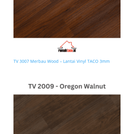
TV 3007 Merbau Wood – Lantai Vinyl TACO 3mm