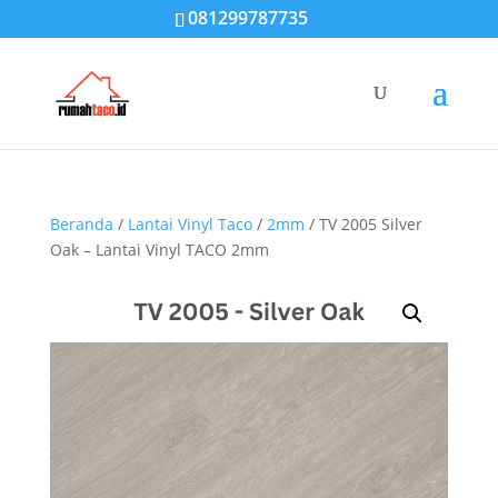
081299787735
Beranda
/
Lantai Vinyl Taco
/
2mm
/ TV 2005 Silver
Oak – Lantai Vinyl TACO 2mm