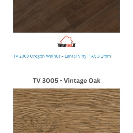
TV 2009 Oregon Walnut – Lantai Vinyl TACO 2mm