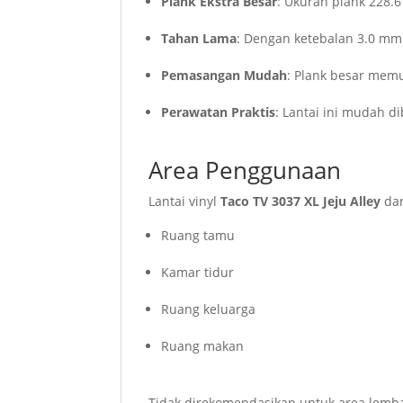
Plank Ekstra Besar
: Ukuran plank 228.
Tahan Lama
: Dengan ketebalan 3.0 mm 
Pemasangan Mudah
: Plank besar mem
Perawatan Praktis
: Lantai ini mudah d
Area Penggunaan
Lantai vinyl
Taco TV 3037 XL Jeju Alley
da
Ruang tamu
Kamar tidur
Ruang keluarga
Ruang makan
Tidak direkomendasikan untuk area lemb