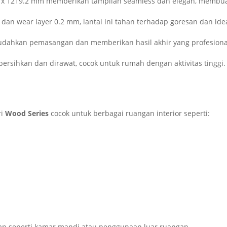
6 x 1219.2 mm memberikan tampilan seamless dan elegan, membuat
dan wear layer 0.2 mm, lantai ini tahan terhadap goresan dan id
udahkan pemasangan dan memberikan hasil akhir yang profesional
ibersihkan dan dirawat, cocok untuk rumah dengan aktivitas tinggi.
ri
Wood Series
cocok untuk berbagai ruangan interior seperti:
ap seperti kamar mandi atau penggunaan luar ruangan.