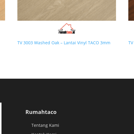
TV 3003 Washed Oak – Lantai Vinyl TACO 3mm
TV
Rumahtaco
Tentang Kami