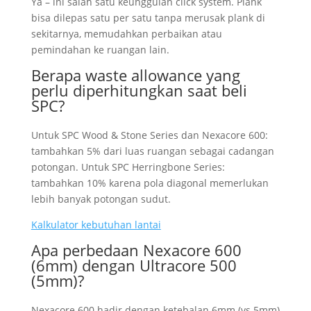
Ya – ini salah satu keunggulan click system. Plank
bisa dilepas satu per satu tanpa merusak plank di
sekitarnya, memudahkan perbaikan atau
pemindahan ke ruangan lain.
Berapa waste allowance yang
perlu diperhitungkan saat beli
SPC?
Untuk SPC Wood & Stone Series dan Nexacore 600:
tambahkan 5% dari luas ruangan sebagai cadangan
potongan. Untuk SPC Herringbone Series:
tambahkan 10% karena pola diagonal memerlukan
lebih banyak potongan sudut.
Kalkulator kebutuhan lantai
Apa perbedaan Nexacore 600
(6mm) dengan Ultracore 500
(5mm)?
Nexacore 600 hadir dengan ketebalan 6mm (vs 5mm)