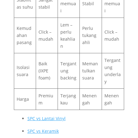
memua
Stabil
memua
as suhu
stabil
i
i
Lem –
Kemud
Perlu
Click –
perlu
Click –
ahan
tukang
mudah
keahlia
mudah
pasang
ahli
n
Tergant
Baik
Tergant
Meman
Isolasi
ung
(IXPE
ung
tulkan
suara
underla
foam)
backing
suara
y
Premiu
Terjang
Menen
Menen
Harga
m
kau
gah
gah
SPC vs Lantai Vinyl
SPC vs Keramik