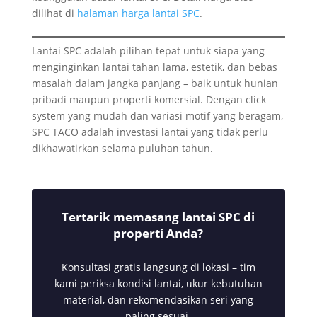
dilihat di
halaman harga lantai SPC
.
Lantai SPC adalah pilihan tepat untuk siapa yang
menginginkan lantai tahan lama, estetik, dan bebas
masalah dalam jangka panjang – baik untuk hunian
pribadi maupun properti komersial. Dengan click
system yang mudah dan variasi motif yang beragam,
SPC TACO adalah investasi lantai yang tidak perlu
dikhawatirkan selama puluhan tahun.
Tertarik memasang lantai SPC di
properti Anda?
Konsultasi gratis langsung di lokasi – tim
kami periksa kondisi lantai, ukur kebutuhan
material, dan rekomendasikan seri yang
paling sesuai.