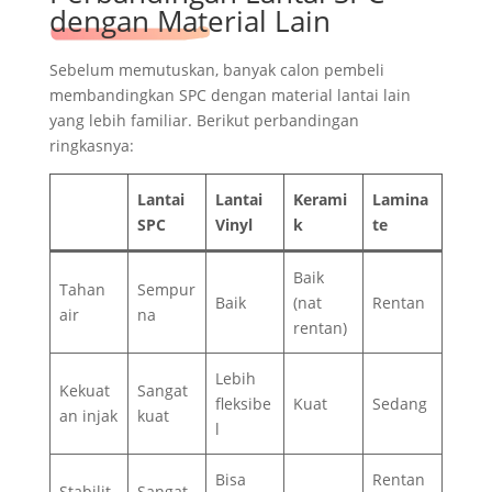
dengan Material Lain
Sebelum memutuskan, banyak calon pembeli
membandingkan SPC dengan material lantai lain
yang lebih familiar. Berikut perbandingan
ringkasnya:
Lantai
Lantai
Kerami
Lamina
SPC
Vinyl
k
te
Baik
Tahan
Sempur
Baik
(nat
Rentan
air
na
rentan)
Lebih
Kekuat
Sangat
fleksibe
Kuat
Sedang
an injak
kuat
l
Bisa
Rentan
Stabilit
Sangat