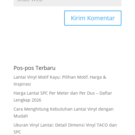
A
l
t
e
r
Pos-pos Terbaru
n
a
Lantai Vinyl Motif Kayu: Pilihan Motif, Harga &
t
Inspirasi
i
Harga Lantai SPC Per Meter dan Per Dus – Daftar
v
Lengkap 2026
e
Cara Menghitung Kebutuhan Lantai Vinyl dengan
:
Mudah
Ukuran Vinyl Lantai: Detail Dimensi Vinyl TACO dan
SPC