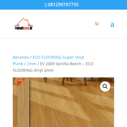
081299787735
Beranda
/
ECO FLOORING Super Vinyl
Plank
/
2mm
/ EV 2009 Vanilla Beech – ECO
FLOORING Vinyl 2mm