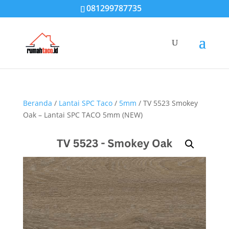
081299787735
Beranda
/
Lantai SPC Taco
/
5mm
/ TV 5523 Smokey
Oak – Lantai SPC TACO 5mm (NEW)