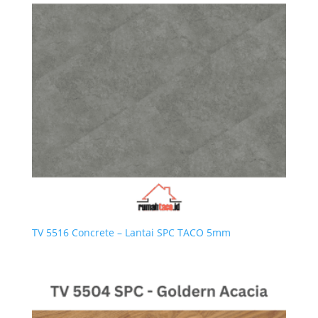
TV 5516 Concrete – Lantai SPC TACO 5mm